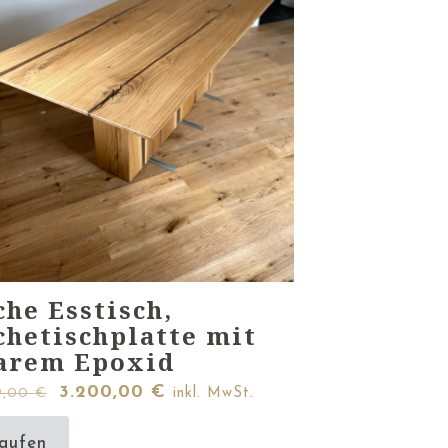
che Esstisch,
chetischplatte mit
arem Epoxid
Ursprünglicher
Aktueller
3.200,00
€
9,00
€
inkl. MwSt.
Preis
Preis
aufen