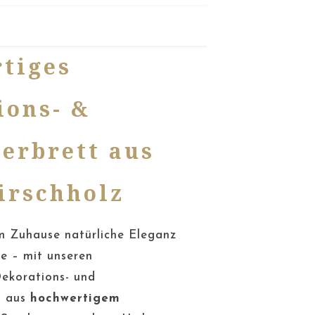
rtiges
ions- &
ierbrett aus
irschholz
em Zuhause natürliche Eleganz
e – mit unseren
ekorations- und
n aus
hochwertigem