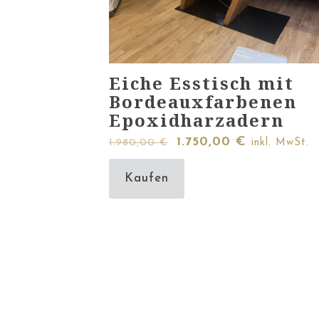
Eiche Esstisch mit
Bordeauxfarbenen
Epoxidharzadern
Ursprünglicher
Aktueller
1.750,00
€
1.980,00
€
inkl. MwSt.
Preis
Preis
Kaufen
war:
ist:
1.980,00 €
1.750,00 €.