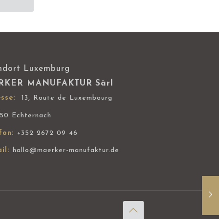
war:
ist:
3.499,00 €
3.200,00 €.
ndort Luxemburg
RKER MANUFAKTUR
Sàrl
sse:
13, Route de Luxembourg
450 Echternach
fon:
+352 2672 09 46
il:
hallo@maerker-manufaktur.de