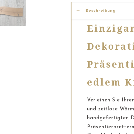
Beschreibung
Einziga
Dekorat
Präsent
edlem K
Verleihen Sie Ihr
und zeitlose Wärm
handgefertigten D
Präsentierbretter