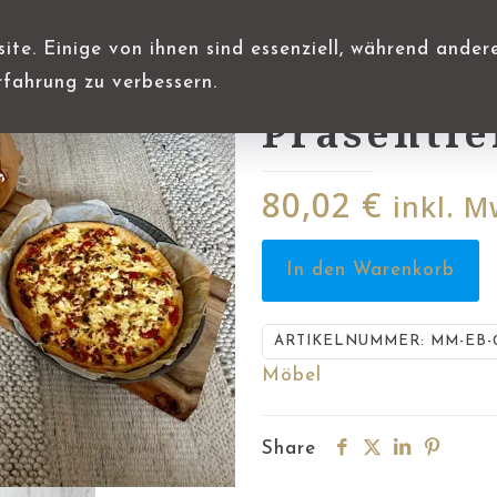
te. Einige von ihnen sind essenziell, während ander
Dekoratio
rfahrung zu verbessern.
Präsentie
80,02
€
inkl. M
In den Warenkorb
ARTIKELNUMMER:
MM-EB-
Möbel
Share