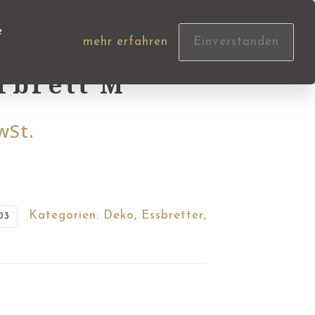
e
mehr erfahren
Einverstanden
ns- &
rbrett M
wSt.
Kategorien:
Deko
,
Essbretter
,
03