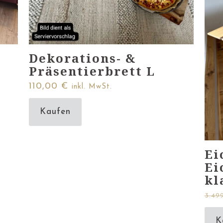
Dekorations- &
Präsentierbrett L
110,00
€
inkl. MwSt.
Kaufen
Ei
Ei
kl
3.49
K