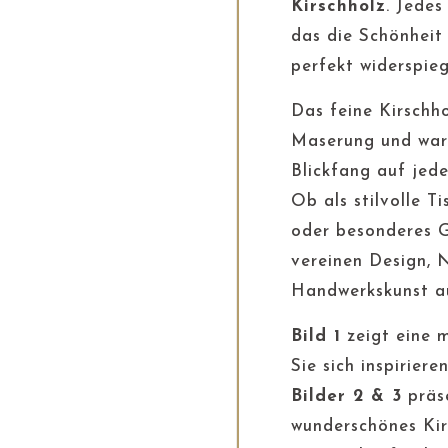
Kirschholz
. Jedes
das die Schönheit
perfekt widerspieg
Das feine Kirschho
Maserung und war
Blickfang auf jed
Ob als stilvolle T
oder besonderes G
vereinen Design, 
Handwerkskunst a
Bild 1
zeigt eine 
Sie sich inspirieren
Bilder 2 & 3
präse
wunderschönes Kirs