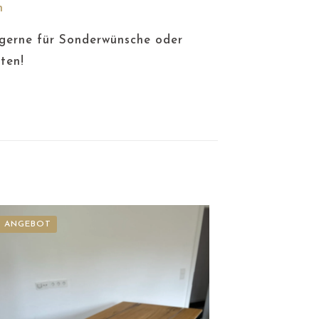
m
 gerne für Sonderwünsche oder
nten!
M ANGEBOT