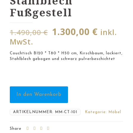
Stahlblech
Fußgestell
Ursprünglicher
Aktuell
1.300,00
€
inkl.
1.490,00
€
Preis
Preis
MwSt.
war:
ist:
Couchtisch B120 * T80 * H50 cm, Kirschbaum, lackiert,
1.490,00 €
1.300,00
Stahlblech gebogen und schwarz pulverbeschichtet
In den Warenkorb
ARTIKELNUMMER:
MM-CT-101
Kategorie:
Möbel
Share